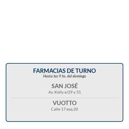
FARMACIAS DE TURNO
Hasta las 9 hs. del domingo
SAN JOSÉ
Av. Kelly e/29 y 31
VUOTTO
Calle 17 esq.20
Christian Castillo en “Balcarce Vox”:
Javier Menonne en “Balcarce Vox”: reclamó