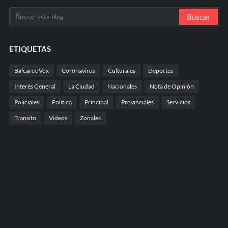
ETIQUETAS
Balcarce Vox
Coronavirus
Culturales
Deportes
Interés General
La Ciudad
Nacionales
Nota de Opinión
Policiales
Politica
Principal
Provinciales
Servicios
Transito
Videos
Zonales