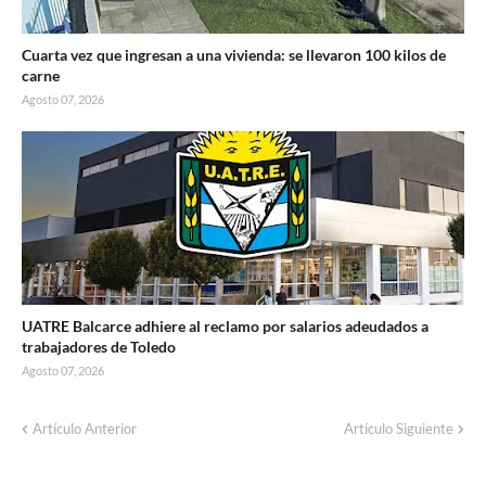
Cuarta vez que ingresan a una vivienda: se llevaron 100 kilos de
carne
Agosto 07, 2026
UATRE Balcarce adhiere al reclamo por salarios adeudados a
trabajadores de Toledo
Agosto 07, 2026
Corte de energía programado para este
Artículo Anterior
Artículo Siguiente
domingo en distintos sectores de Balcarce