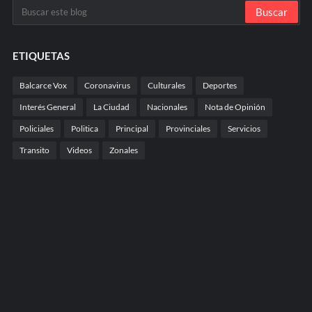
ETIQUETAS
Balcarce Vox
Coronavirus
Culturales
Deportes
Interés General
La Ciudad
Nacionales
Nota de Opinión
Policiales
Politica
Principal
Provinciales
Servicios
Transito
Videos
Zonales