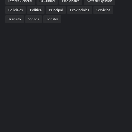
Interés General
La Ciudad
Nacionales
Nota de Opinión
Policiales
Politica
Principal
Provinciales
Servicios
Transito
Videos
Zonales