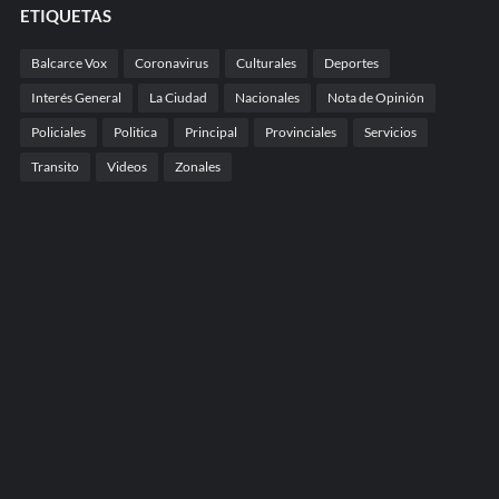
ETIQUETAS
Balcarce Vox
Coronavirus
Culturales
Deportes
Interés General
La Ciudad
Nacionales
Nota de Opinión
Policiales
Politica
Principal
Provinciales
Servicios
Transito
Videos
Zonales