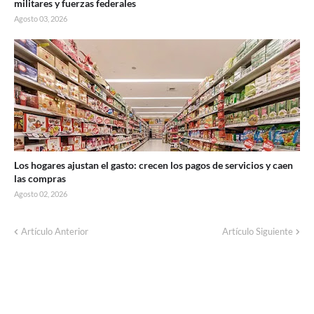
militares y fuerzas federales
Agosto 03, 2026
Los hogares ajustan el gasto: crecen los pagos de servicios y caen
las compras
Agosto 02, 2026
Corte de energía programado para este
Artículo Anterior
Artículo Siguiente
domingo en distintos sectores de Balcarce