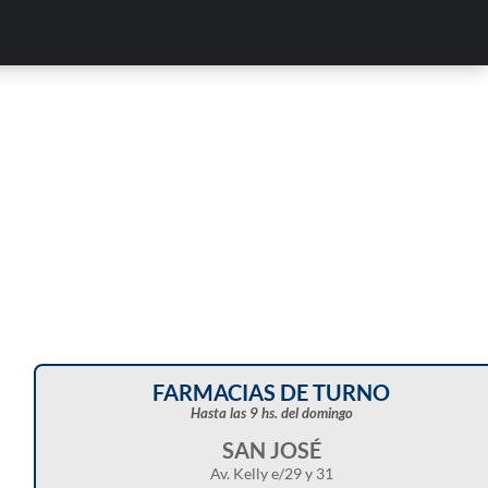
Corte de energía programado para este doming
en distintos sectores de Balcarce
FARMACIAS DE TURNO
Hasta las 9 hs. del domingo
SAN JOSÉ
Av. Kelly e/29 y 31