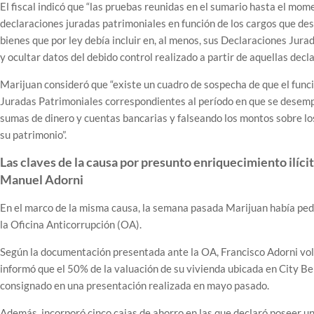
El fiscal indicó que “las pruebas reunidas en el sumario hasta el m
declaraciones juradas patrimoniales en función de los cargos que de
bienes que por ley debía incluir en, al menos, sus Declaraciones Jura
y ocultar datos del debido control realizado a partir de aquellas decla
Marijuan consideró que “existe un cuadro de sospecha de que el func
Juradas Patrimoniales correspondientes al período en que se desemp
sumas de dinero y cuentas bancarias y falseando los montos sobre lo
su patrimonio”.
Las claves de la causa por presunto enriquecimiento ilíci
Manuel Adorni
En el marco de la misma causa, la semana pasada Marijuan había pedi
la Oficina Anticorrupción (OA).
Según la documentación presentada ante la OA, Francisco Adorni volvi
informó que el 50% de la valuación de su vivienda ubicada en City Be
consignado en una presentación realizada en mayo pasado.
Además, incorporó cinco cajas de ahorro en las que declaró poseer un 