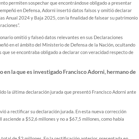
omento permiten sospechar que encontrándose obligado a presentar
sempeñó en Defensa, Adorni insertó datos falsos y omitió declarar
das Anual 2024 y Baja 2025, con la finalidad de falsear su patrimonio
raciones”.
ionario omitió y falseó datos relevantes en sus Declaraciones
eñó en el ámbito del Ministerio de Defensa de la Nación, ocultando
s que se encontraba obligado a declarar con veracidad respecto de
to en la que es investigado Francisco Adorni, hermano de
do la última declaración jurada que presentó Francisco Adorni ante
ó a rectificar su declaración jurada. En esta nueva corrección
ll asciende a $52,6 millones y no a $67,5 millones, como había
total de $2 millones. En la rectificación anterior, presentada en