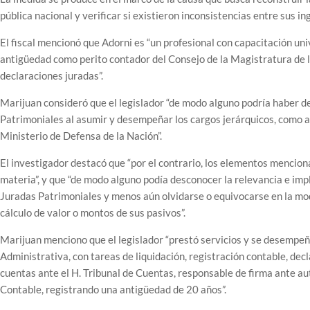
pública nacional y verificar si existieron inconsistencias entre sus i
El fiscal mencionó que Adorni es “un profesional con capacitación univ
antigüedad como perito contador del Consejo de la Magistratura de l
declaraciones juradas”.
Marijuan consideró que el legislador “de modo alguno podría haber d
Patrimoniales al asumir y desempeñar los cargos jerárquicos, como au
Ministerio de Defensa de la Nación”.
El investigador destacó que “por el contrario, los elementos mencio
materia”, y que “de modo alguno podía desconocer la relevancia e impl
Juradas Patrimoniales y menos aún olvidarse o equivocarse en la modi
cálculo de valor o montos de sus pasivos”.
Marijuan menciono que el legislador “prestó servicios y se desempeñó
Administrativa, con tareas de liquidación, registración contable, dec
cuentas ante el H. Tribunal de Cuentas, responsable de firma ante aut
Contable, registrando una antigüedad de 20 años”.