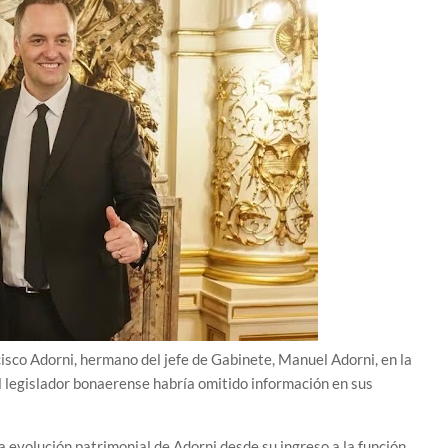
cisco Adorni, hermano del jefe de Gabinete, Manuel Adorni, en la
l legislador bonaerense habría omitido información en sus
a evolución patrimonial de Adorni desde su ingreso a la función