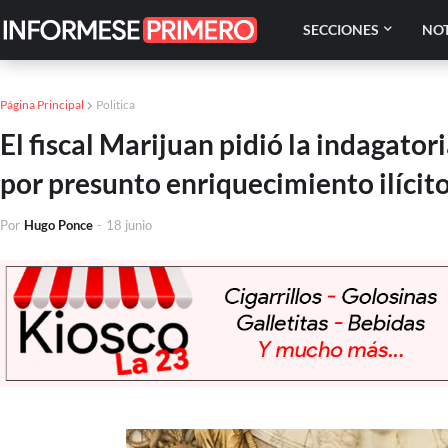
SECCIONES
NOT
Página Principal
Politica
El fiscal Marijuan pidió la indagat
por presunto enriquecimiento ilícit
Por
Hugo Ponce
-
18 junio