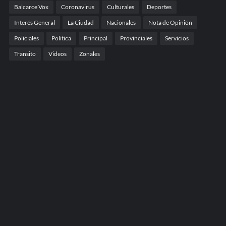
Balcarce Vox
Coronavirus
Culturales
Deportes
Interés General
La Ciudad
Nacionales
Nota de Opinión
Policiales
Politica
Principal
Provinciales
Servicios
Transito
Videos
Zonales