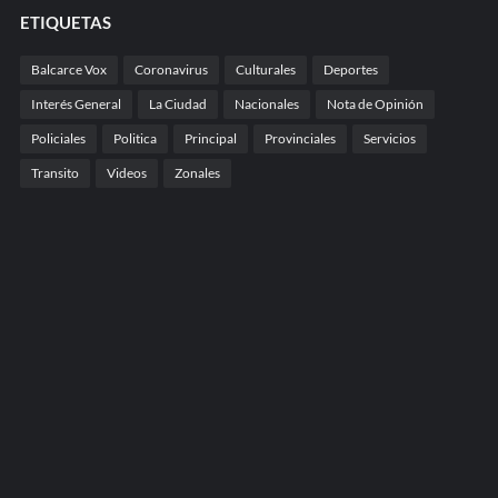
ETIQUETAS
Balcarce Vox
Coronavirus
Culturales
Deportes
Interés General
La Ciudad
Nacionales
Nota de Opinión
Policiales
Politica
Principal
Provinciales
Servicios
Transito
Videos
Zonales