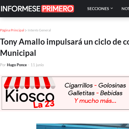
SECCIONES
NOT
Página Principal
Interés General
Tony Amallo impulsará un ciclo de c
Municipal
Por
Hugo Ponce
-
11 junio