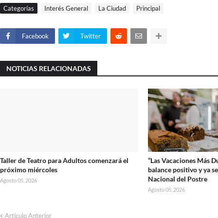
Categorías
Interés General
La Ciudad
Principal
Facebook
Twitter
NOTICIAS RELACIONADAS
Taller de Teatro para Adultos comenzará el
“Las Vacaciones Más Du
próximo miércoles
balance positivo y ya se
Nacional del Postre
Agosto 05, 2026
Agosto 05, 2026
Artículo Anterior