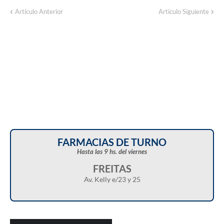
Artículo Anterior
Artículo Siguiente
FARMACIAS DE TURNO
Hasta las 9 hs. del viernes
FREITAS
Av. Kelly e/23 y 25
Christian Castillo en “Balcarce Vox”:
Javier Menonne en “Balcarce Vox”: reclamó
cuestionó el proyecto de reforma de la Ley de