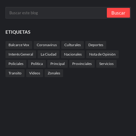
ETIQUETAS
Balcarce Vox
Coronavirus
Culturales
Deportes
Interés General
La Ciudad
Nacionales
Nota de Opinión
Policiales
Politica
Principal
Provinciales
Servicios
Transito
Videos
Zonales