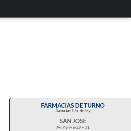
Corte de energía programado para este doming
en distintos sectores de Balcarce
FARMACIAS DE TURNO
Hasta las 9 hs. de hoy
SAN JOSÉ
Av. Kelly e/29 y 31