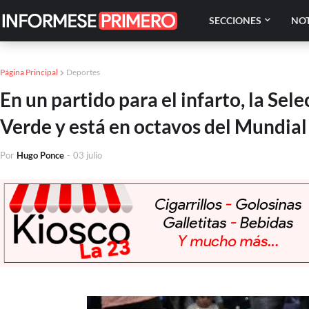
SECCIONES
NOT
Página Principal
Deportes
En un partido para el infarto, la Se
Verde y está en octavos del Mundia
Por
Hugo Ponce
-
03 julio