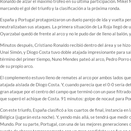
Ronaldo de alzar el máximo trofeo en su última participación. Mikel M
marcando el gol del triunfo y la clasificación a la próxima ronda.
España y Portugal protagonizaron un duelo parejo de ida y vuelta pe
neutralizaban sus ataques. La primera situación de La Roja llegó de u
Oyarzabal quedó de frente al arco y no le pudo dar de lleno al balón, 
Minutos después, Cristiano Ronaldo recibió dentro del área y se hizo
Unai Simón, y Diogo Costa tuvo doble atajada impresionante para salv
término del primer tiempo, Nuno Mendes pateó al arco, Pedro Porro de
de su propio arco.
El complemento estuvo lleno de remates al arco por ambos lados que 
atajada aislada de Diogo Costa. Y, cuando parecía que el 0-0 sería de
gran ataque por el centro del campo que terminó con un pase filtrado
que superó el achique de Costa. 91 minutos: golpe de nocaut para Po
Con este triunfo, España clasificó a los cuartos de final, instancia e
Bélgica (jugarán esta noche). Y, yendo más allá, se tendrá que medir 
Mundo. Por su parte, Portugal, con una de las mejores generaciones de