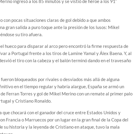
erino ingresó a los 85 minutos y se vistió de héroe a los 91'
ro con pocas situaciones claras de gol debido a que ambos
na gran salida a puro toque ante la presión de los lusos: Mikel
yéndose su tiro afuera.
 el hueco para disparar al arco pero encontró la firme respuesta de
ar a Portugal frente a los tiros de Lamine Yamal y Álex Baena. Y, al
svió el tiro con la cabeza y el balón terminó dando en el travesaño
fueron bloqueados por rivales o desviados más allá de alguna
finitivo en el tiempo regular y habría alargue, España se armó un
 de Ferran Torres y gol de Mikel Merino con un remate al primer palo
rtugal y Cristiano Ronaldo.
n la que chocará con el ganador del cruce entre Estados Unidos y
con Francia o Marruecos por un lugar en la gran final de la Copa del
 su historia y la leyenda de Cristiano en ataque, tuvo la mala