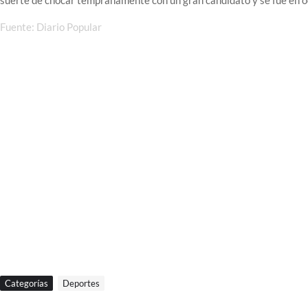
suerte de chocar tempranamente con un gran candidato y se fue en o
Fuente: Diario Popular
Categorías
Deportes