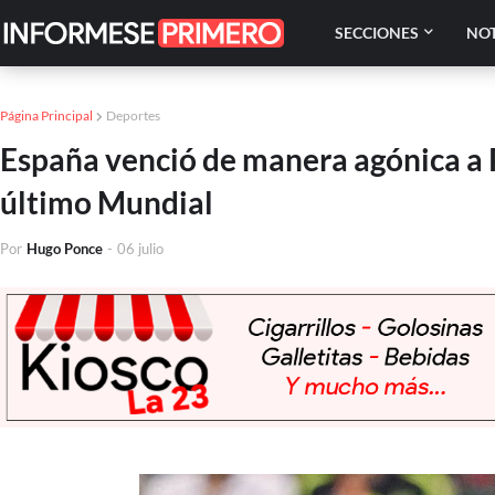
SECCIONES
NOT
Página Principal
Deportes
España venció de manera agónica a P
último Mundial
Por
Hugo Ponce
-
06 julio