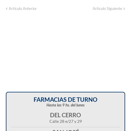
Corte de energía programado para este
Artículo Anterior
Artículo Siguiente
domingo en distintos sectores de Balcarce
FARMACIAS DE TURNO
Hasta las 9 hs. del lunes
DEL CERRO
Calle 28 e/27 y 29