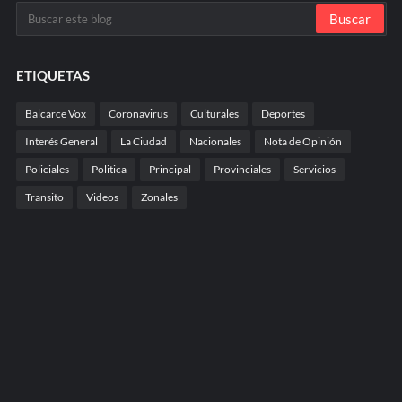
ETIQUETAS
Balcarce Vox
Coronavirus
Culturales
Deportes
Interés General
La Ciudad
Nacionales
Nota de Opinión
Policiales
Politica
Principal
Provinciales
Servicios
Transito
Videos
Zonales