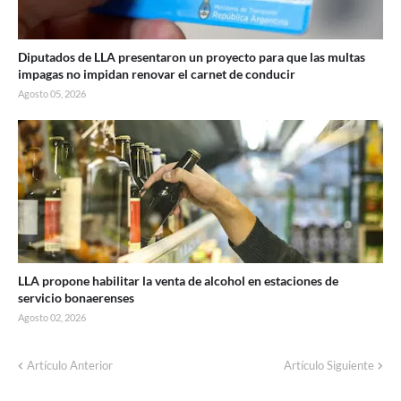
Diputados de LLA presentaron un proyecto para que las multas
impagas no impidan renovar el carnet de conducir
Agosto 05, 2026
LLA propone habilitar la venta de alcohol en estaciones de
servicio bonaerenses
Agosto 02, 2026
Corte de energía programado para este
Artículo Anterior
Artículo Siguiente
domingo en distintos sectores de Balcarce