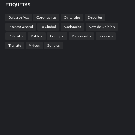
ETIQUETAS
Balcarce Vox
Coronavirus
Culturales
Deportes
Interés General
La Ciudad
Nacionales
Nota de Opinión
Policiales
Politica
Principal
Provinciales
Servicios
Transito
Videos
Zonales