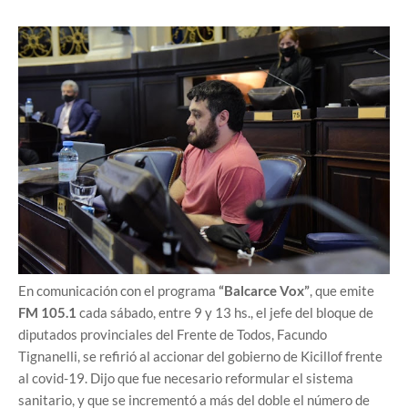
En comunicación con el programa
“Balcarce Vox”
, que emite
FM 105.1
cada sábado, entre 9 y 13 hs., el jefe del bloque de
diputados provinciales del Frente de Todos, Facundo
Tignanelli, se refirió al accionar del gobierno de Kicillof frente
al covid-19. Dijo que fue necesario reformular el sistema
sanitario, y que se incrementó a más del doble el número de