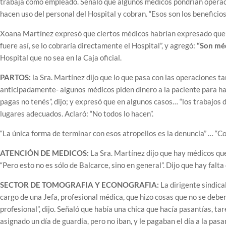
trabaja como empleado. Señaló que algunos médicos pondrían operacion
hacen uso del personal del Hospital y cobran. “Esos son los beneficios 
Xoana Martínez expresó que ciertos médicos habrían expresado que el
fuere así, se lo cobraría directamente el Hospital”, y agregó:
“Son méd
Hospital que no sea en la Caja oficial.
PARTOS:
la Sra. Martínez dijo que lo que pasa con las operaciones t
anticipadamente- algunos médicos piden dinero a la paciente para hac
pagas no tenés”, dijo; y expresó que en algunos casos… “los trabajos d
lugares adecuados. Aclaró: “No todos lo hacen”.
“La única forma de terminar con esos atropellos es la denuncia” … “C
ATENCIÓN DE MEDICOS:
La Sra. Martínez dijo que hay médicos que 
“Pero esto no es sólo de Balcarce, sino en general”. Dijo que hay falta
SECTOR DE TOMOGRAFIA Y ECONOGRAFIA:
La dirigente sindica
cargo de una Jefa, profesional médica, que hizo cosas que no se deben
profesional”, dijo. Señaló que había una chica que hacía pasantías, t
asignado un día de guardia, pero no iban, y le pagaban el día a la pas