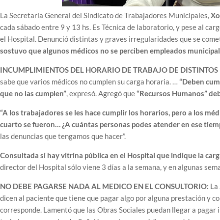
La Secretaria General del Sindicato de Trabajadores Municipales,
Xo
cada sábado entre 9 y 13 hs. Es Técnica de laboratorio, y pese al ca
el Hospital. Denunció distintas y graves irregularidades que se come
sostuvo que algunos médicos no se perciben empleados municipales
INCUMPLIMIENTOS DEL HORARIO DE TRABAJO DE DISTINTOS
sabe que varios médicos no cumplen su carga horaria. …
“Deben cump
que no las cumplen”
, expresó. Agregó que
“Recursos Humanos” debie
“A los trabajadores se les hace cumplir los horarios, pero a los méd
cuarto se fueron… ¿A cuántas personas podes atender en ese tiemp
las denuncias que tengamos que hacer”.
Consultada si hay vitrina pública en el Hospital que indique la ca
director del Hospital sólo viene 3 días a la semana, y en algunas sem
NO DEBE PAGARSE NADA AL MEDICO EN EL CONSULTORIO:
La 
dicen al paciente que tiene que pagar algo por alguna prestación y cob
corresponde. Lamentó que las Obras Sociales puedan llegar a pagar in