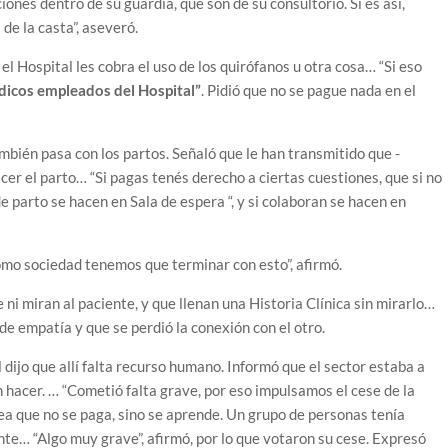
es dentro de su guardia, que son de su consultorio. Si es así,
de la casta”, aseveró.
 Hospital les cobra el uso de los quirófanos u otra cosa… “Si eso
icos empleados del Hospital”
. Pidió que no se pague nada en el
ambién pasa con los partos. Señaló que le han transmitido que -
er el parto… “Si pagas tenés derecho a ciertas cuestiones, que si no
e parto se hacen en Sala de espera “, y si colaboran se hacen en
omo sociedad tenemos que terminar con esto”, afirmó.
ni miran al paciente, y que llenan una Historia Clínica sin mirarlo…
 de empatía y que se perdió la conexión con el otro.
l dijo que allí falta recurso humano. Informó que el sector estaba a
 hacer. … “Cometió falta grave, por eso impulsamos el cese de la
area que no se paga, sino se aprende. Un grupo de personas tenía
ante… “Algo muy grave”, afirmó, por lo que votaron su cese. Expresó