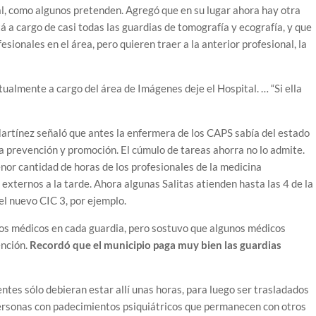
tal, como algunos pretenden. Agregó que en su lugar ahora hay otra
stá a cargo de casi todas las guardias de tomografía y ecografía, y que
onales en el área, pero quieren traer a la anterior profesional, la
almente a cargo del área de Imágenes deje el Hospital. … “Si ella
rtínez señaló que antes la enfermera de los CAPS sabía del estado
ía prevención y promoción. El cúmulo de tareas ahorra no lo admite.
enor cantidad de horas de los profesionales de la medicina
 externos a la tarde. Ahora algunas Salitas atienden hasta las 4 de la
el nuevo CIC 3, por ejemplo.
dos médicos en cada guardia, pero sostuvo que algunos médicos
ención.
Recordó que el municipio paga muy bien las guardias
entes sólo debieran estar allí unas horas, para luego ser trasladados
 personas con padecimientos psiquiátricos que permanecen con otros