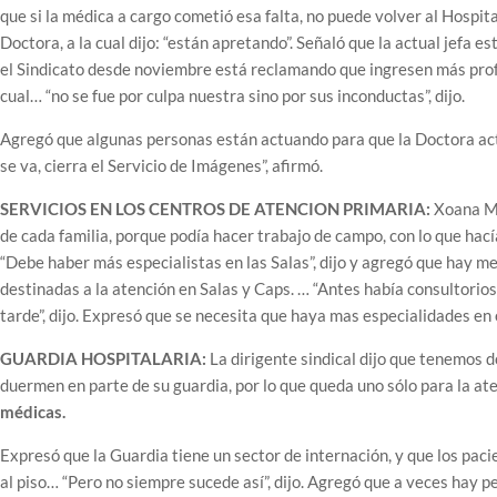
que si la médica a cargo cometió esa falta, no puede volver al Hospi
Doctora, a la cual dijo: “están apretando”. Señaló que la actual jefa e
el Sindicato desde noviembre está reclamando que ingresen más profesi
cual… “no se fue por culpa nuestra sino por sus inconductas”, dijo.
Agregó que algunas personas están actuando para que la Doctora actu
se va, cierra el Servicio de Imágenes”, afirmó.
SERVICIOS EN LOS CENTROS DE ATENCION PRIMARIA:
Xoana Ma
de cada familia, porque podía hacer trabajo de campo, con lo que hac
“Debe haber más especialistas en las Salas”, dijo y agregó que hay m
destinadas a la atención en Salas y Caps. … “Antes había consultorios
tarde”, dijo. Expresó que se necesita que haya mas especialidades en 
GUARDIA HOSPITALARIA:
La dirigente sindical dijo que tenemos 
duermen en parte de su guardia, por lo que queda uno sólo para la at
médicas.
Expresó que la Guardia tiene un sector de internación, y que los paci
al piso… “Pero no siempre sucede así”, dijo. Agregó que a veces hay