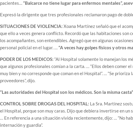
pacientes…
“Balcarce no tiene lugar para enfermos mentales”, asev
Expresó la dirigente que tres profesionales reclamaron pago de dobl
SITUACIONES DE VIOLENCIA:
Xoana Martínez señaló que el acompa
que ello a veces genera conflicto. Recordó que las habitaciones son c
los acompañantes, son entendibles. Agregó que en algunas ocasiones
personal policial en el lugar. …
“A veces hay golpes físicos y otros ma
PODER DE LOS MEDICOS:
“Al Hospital solamente lo manejan los méd
que algunos profesionales comían a la carta. … “Ellos deben comer el
muy bien y no corresponde que coman en el Hospital”. … “Se prioriza l
proveedores”, dijo.
“Las autoridades del Hospital son los médicos. Son la misma casta”
CONTROL SOBRE DROGAS DEL HOSPITAL:
La Sra. Martínez sostu
el Hospital, porque son muy caras. Dijo que debiera invertirse en un
… En referencia a una situación vivida recientemente, dijo: … “No h
internación y guardia”.