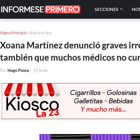
SECCIONES
NOT
Página Principal
Balcarce Vox
Xoana Martínez denunció graves irre
también que muchos médicos no cum
Por
Hugo Ponce
-
19 junio