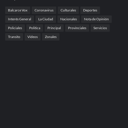
Balcarce Vox
Coronavirus
Culturales
Deportes
Interés General
La Ciudad
Nacionales
Nota de Opinión
Policiales
Politica
Principal
Provinciales
Servicios
Transito
Videos
Zonales