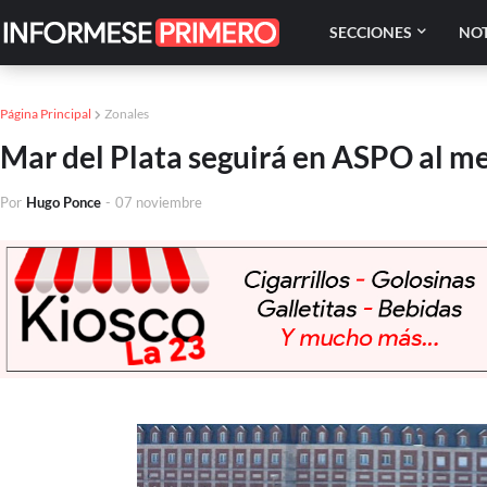
SECCIONES
NOT
Página Principal
Zonales
Mar del Plata seguirá en ASPO al m
Por
Hugo Ponce
-
07 noviembre