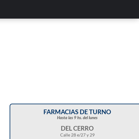
Corte de energía programado para este doming
en distintos sectores de Balcarce
FARMACIAS DE TURNO
Hasta las 9 hs. del lunes
DEL CERRO
Calle 28 e/27 y 29