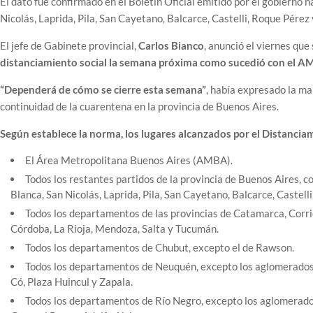
El dato fue confirmado en el Boletín Oficial emitido por el gobierno n
Nicolás, Laprida, Pila, San Cayetano, Balcarce, Castelli, Roque Pérez 
El jefe de Gabinete provincial,
Carlos Bianco
, anunció el viernes que
distanciamiento social la semana próxima como sucedió con el A
“Dependerá de cómo se cierre esta semana”
, había expresado la ma
continuidad de la cuarentena en la provincia de Buenos Aires.
Según establece la norma, los lugares alcanzados por el Distanciam
El Área Metropolitana Buenos Aires (AMBA).
Todos los restantes partidos de la provincia de Buenos Aires,
Blanca, San Nicolás, Laprida, Pila, San Cayetano, Balcarce, Castelli
Todos los departamentos de las provincias de Catamarca, Corri
Córdoba, La Rioja, Mendoza, Salta y Tucumán.
Todos los departamentos de Chubut, excepto el de Rawson.
Todos los departamentos de Neuquén, excepto los aglomerados d
Có, Plaza Huincul y Zapala.
Todos los departamentos de Río Negro, excepto los aglomerados