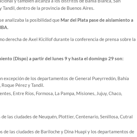
acional y también alcanza a los distritos de Bahía Blanca, San
y Tandil, dentro de la provincia de Buenos Aires.
 se analizaba la posibilidad que
Mar del Plata pase de aislamiento a
MBA.
no derecha de Axel Kicillof durante la conferencia de prensa sobre la
iento (Dispo) a partir del lunes 9 y hasta el domingo 29 son:
 con excepción de los departamentos de General Pueyrredón, Bahía
, Roque Pérez y Tandil.
entes, Entre Ríos, Formosa, La Pampa, Misiones, Jujuy, Chaco,
e las ciudades de Neuquén, Plottier, Centenario, Senillosa, Cutral
 de las ciudades de Bariloche y Dina Huapi y los departamentos de