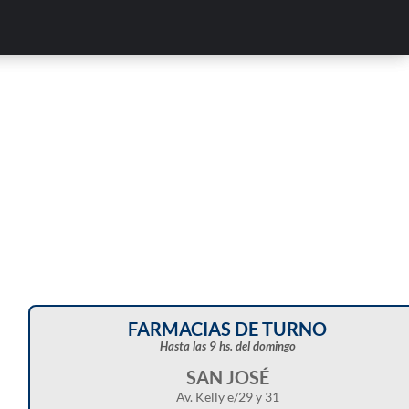
Corte de energía programado para este doming
en distintos sectores de Balcarce
FARMACIAS DE TURNO
Hasta las 9 hs. del domingo
SAN JOSÉ
Av. Kelly e/29 y 31