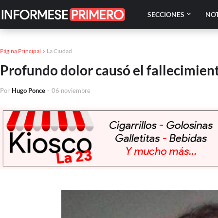
SECCIONES
NOT
Página Principal
La Ciudad
Profundo dolor causó el fallecimien
Por
Hugo Ponce
-
06 noviembre