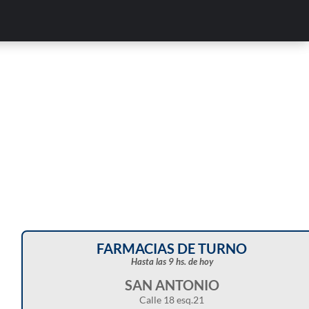
Corte de energía programado para este doming
en distintos sectores de Balcarce
FARMACIAS DE TURNO
Hasta las 9 hs. de hoy
SAN ANTONIO
Calle 18 esq.21