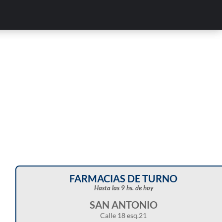
Corte de energía programado para este doming
en distintos sectores de Balcarce
FARMACIAS DE TURNO
Hasta las 9 hs. de hoy
SAN ANTONIO
Calle 18 esq.21