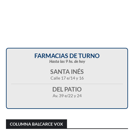
FARMACIAS DE TURNO
Hasta las 9 hs. de hoy
SANTA INÉS
Calle 17 e/14 y 16
DEL PATIO
Av. 39 e/22 y 24
Christian Castillo en “Balcarce Vox”:
cuestionó el proyecto de reforma de la Ley de
Gerardo Mancuso en “Balcarce Vox”: advirtió
Tierras y advirtió sobre una “entrega total”
COLUMNA BALCARCE VOX
sobre la influencia de los discursos violentos
del territorio