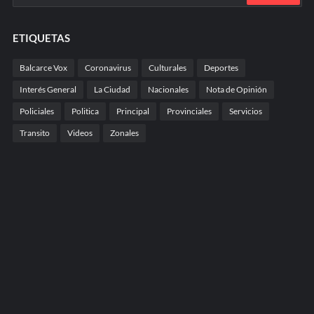
ETIQUETAS
Balcarce Vox
Coronavirus
Culturales
Deportes
Interés General
La Ciudad
Nacionales
Nota de Opinión
Policiales
Politica
Principal
Provinciales
Servicios
Transito
Videos
Zonales