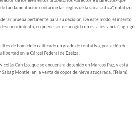
ación de los elementos probatorios -directos e indirectos- que
o de fundamentación conforme las reglas de la sana crítica", enfatizó.
erar prueba pertinente para su decisión. De este modo, el intento
 desconocimiento, no puede ser de acogida en esta instancia", agregó
itos de homicidio calificado en grado de tentativa, portación de
libertad en la Cárcel Federal de Ezeiza.
Nicolás Carrizo, que se encuentra detenido en Marcos Paz, y está
 y Sabag Montiel en la venta de copos de nieve azucarada. (Telam)