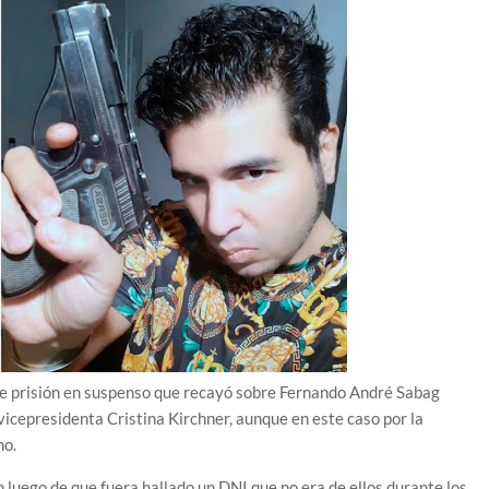
de prisión en suspenso que recayó sobre Fernando André Sabag
vicepresidenta Cristina Kirchner, aunque en este caso por la
no.
n luego de que fuera hallado un DNI que no era de ellos durante los