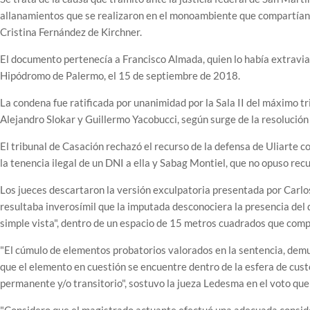
allanamientos que se realizaron en el monoambiente que compartían l
Cristina Fernández de Kirchner.
El documento pertenecía a Francisco Almada, quien lo había extraviado
Hipódromo de Palermo, el 15 de septiembre de 2018.
La condena fue ratificada por unanimidad por la Sala II del máximo tr
Alejandro Slokar y Guillermo Yacobucci, según surge de la resolución 
El tribunal de Casación rechazó el recurso de la defensa de Uliarte co
la tenencia ilegal de un DNI a ella y Sabag Montiel, que no opuso recu
Los jueces descartaron la versión exculpatoria presentada por Carlos
resultaba inverosímil que la imputada desconociera la presencia del 
simple vista", dentro de un espacio de 15 metros cuadrados que comp
"El cúmulo de elementos probatorios valorados en la sentencia, demu
que el elemento en cuestión se encuentre dentro de la esfera de cust
permanente y/o transitorio", sostuvo la jueza Ledesma en el voto qu