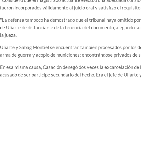
"Considero que el magistrado actuante efectuó una adecuada consider
fueron incorporados válidamente al juicio oral y satisfizo el requisit
"La defensa tampoco ha demostrado que el tribunal haya omitido pond
de Uliarte de distanciarse de la tenencia del documento, alegando su
la jueza.
Uliarte y Sabag Montiel se encuentran también procesados por los del
arma de guerra y acopio de municiones; encontrándose privados de su 
En esa misma causa, Casación denegó dos veces la excarcelación de 
acusado de ser participe secundario del hecho. Era el jefe de Uliarte