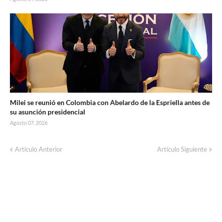
Milei se reunió en Colombia con Abelardo de la Espriella antes de
su asunción presidencial
Agosto 07, 2026
Este martes habrá un corte de luz por
Artículo Anterior
Artículo Siguiente
trabajos en líneas de baja tensión