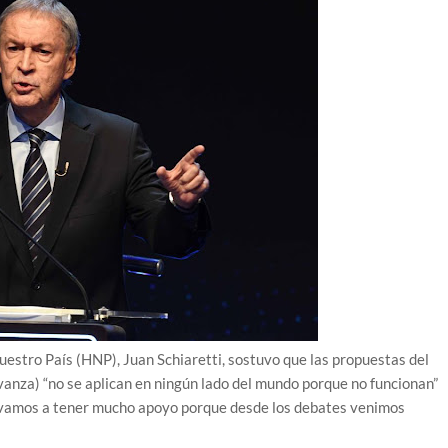
estro País (HNP), Juan Schiaretti, sostuvo que las propuestas del
Avanza) “no se aplican en ningún lado del mundo porque no funcionan”
 “vamos a tener mucho apoyo porque desde los debates venimos