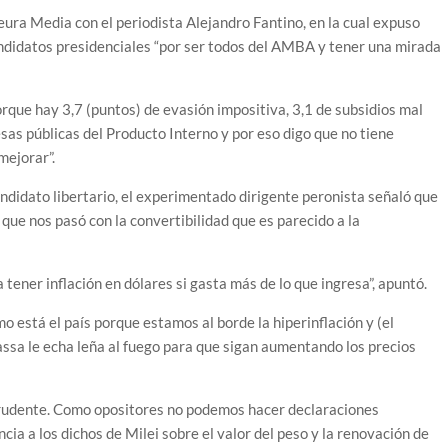
ura Media con el periodista Alejandro Fantino, en la cual expuso
andidatos presidenciales “por ser todos del AMBA y tener una mirada
porque hay 3,7 (puntos) de evasión impositiva, 3,1 de subsidios mal
esas públicas del Producto Interno y por eso digo que no tiene
mejorar”.
candidato libertario, el experimentado dirigente peronista señaló que
l que nos pasó con la convertibilidad que es parecido a la
a tener inflación en dólares si gasta más de lo que ingresa”, apuntó.
 está el país porque estamos al borde la hiperinflación y (el
assa le echa leña al fuego para que sigan aumentando los precios
 prudente. Como opositores no podemos hacer declaraciones
ncia a los dichos de Milei sobre el valor del peso y la renovación de