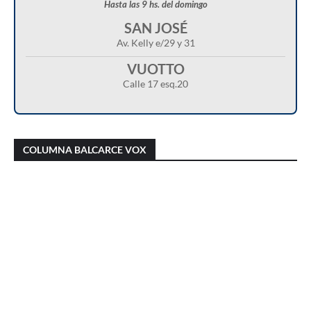
Hasta las 9 hs. del domingo
SAN JOSÉ
Av. Kelly e/29 y 31
VUOTTO
Calle 17 esq.20
Christian Castillo en “Balcarce Vox”:
Javier Menonne en “Balcarce Vox”: reclamó
cuestionó el proyecto de reforma de la Ley de
que se conozca la carga horaria de cada
COLUMNA BALCARCE VOX
Tierras y advirtió sobre una “entrega total”
médico/a municipal
del territorio