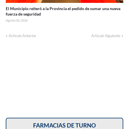
El Municipio reiteró a la Provincia el pedido de sumar una nueva
fuerza de seguridad
Agosto 06, 2026
Corte de energía programado para este
Artículo Anterior
Artículo Siguiente
domingo en distintos sectores de Balcarce
FARMACIAS DE TURNO