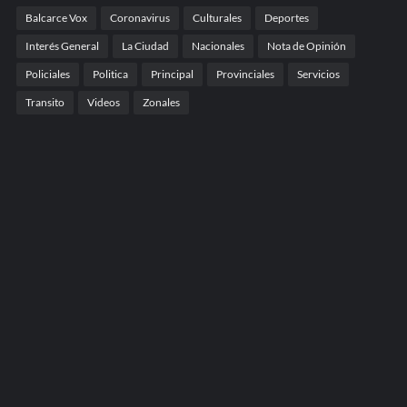
Balcarce Vox
Coronavirus
Culturales
Deportes
Interés General
La Ciudad
Nacionales
Nota de Opinión
Policiales
Politica
Principal
Provinciales
Servicios
Transito
Videos
Zonales