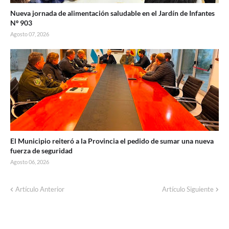
Nueva jornada de alimentación saludable en el Jardín de Infantes
Nº 903
Agosto 07, 2026
El Municipio reiteró a la Provincia el pedido de sumar una nueva
fuerza de seguridad
Agosto 06, 2026
Corte de energía programado para este
Artículo Anterior
Artículo Siguiente
domingo en distintos sectores de Balcarce