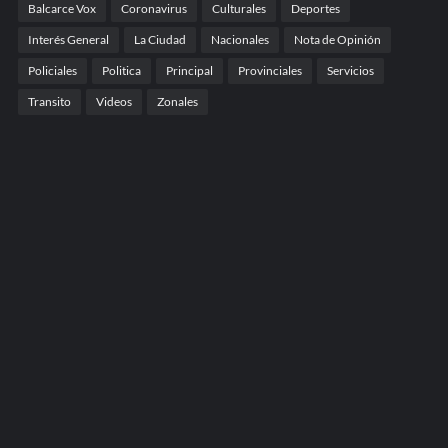
Balcarce Vox
Coronavirus
Culturales
Deportes
Interés General
La Ciudad
Nacionales
Nota de Opinión
Policiales
Politica
Principal
Provinciales
Servicios
Transito
Videos
Zonales