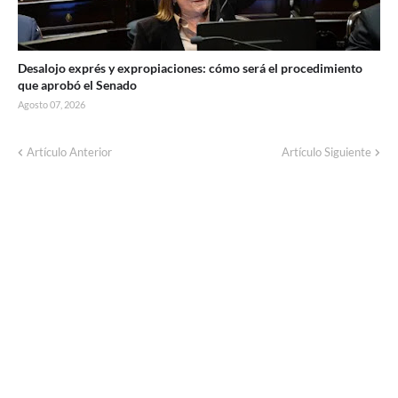
Desalojo exprés y expropiaciones: cómo será el procedimiento
que aprobó el Senado
Agosto 07, 2026
Corte de energía programado para este
Artículo Anterior
Artículo Siguiente
domingo en distintos sectores de Balcarce