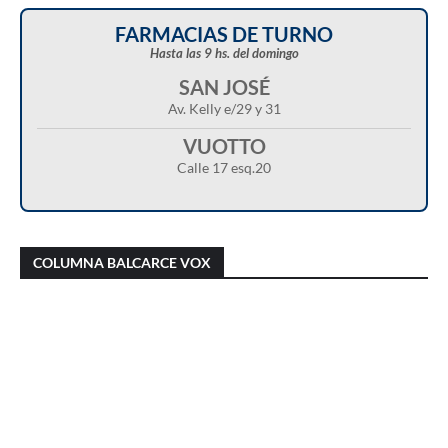
FARMACIAS DE TURNO
Hasta las 9 hs. del domingo
SAN JOSÉ
Av. Kelly e/29 y 31
VUOTTO
Calle 17 esq.20
Christian Castillo en “Balcarce Vox”:
Javier Menonne en “Balcarce Vox”: reclamó
cuestionó el proyecto de reforma de la Ley de
que se conozca la carga horaria de cada
COLUMNA BALCARCE VOX
Tierras y advirtió sobre una “entrega total”
médico/a municipal
del territorio