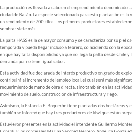
La producción es llevada a cabo en el emprendimiento denominado La P
ciudad de Batán. La especie seleccionada para esta plantación es la
un rendimiento de 700 kilos. Los primeros productores estableciero
sembrar siete más.
La palta HASS es la de mayor consumo y se caracteriza por su piel o
temporada y pueda llegar incluso a febrero, coincidiendo con la ép
en que hay falta disponibilidad ya que no llega la palta desde Chile y
demanda por no tener igual sabor.
Esta actividad fue declarada de interés productivo en grado de explo
contribuirá al incremento del empleo local, el cual será más significa
requerimiento de mano de obra directa, sino también en las actividad
movimiento de suelo, construcción de infraestructura y riego.
Asimismo, la Estancia El Boquerón tiene plantadas dos hectáreas y e
también se informó que hay tres productores de kiwi que están prepa
Estuvieron presentes en la actividad el intendente Guillermo Monten
Cónsoli, y los concejales Marina Sánchez Herrero, Angélica Gonzál