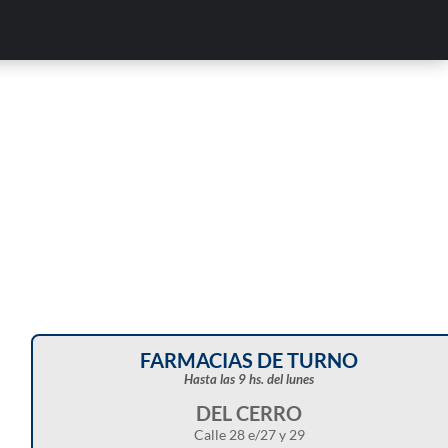
Corte de energía programado para este doming
en distintos sectores de Balcarce
FARMACIAS DE TURNO
Hasta las 9 hs. del lunes
DEL CERRO
Calle 28 e/27 y 29