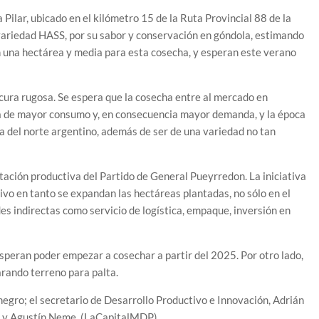
ilar, ubicado en el kilómetro 15 de la Ruta Provincial 88 de la
 variedad HASS, por su sabor y conservación en góndola, estimando
n una hectárea y media para esta cosecha, y esperan este verano
scura rugosa. Se espera que la cosecha entre al mercado en
oca de mayor consumo y, en consecuencia mayor demanda, y la época
 la del norte argentino, además de ser de una variedad no tan
tación productiva del Partido de General Pueyrredon. La iniciativa
tivo en tanto se expandan las hectáreas plantadas, no sólo en el
es indirectas como servicio de logística, empaque, inversión en
speran poder empezar a cosechar a partir del 2025. Por otro lado,
rando terreno para palta.
egro; el secretario de Desarrollo Productivo e Innovación, Adrián
ez y Agustín Neme. (LaCapitalMDP)