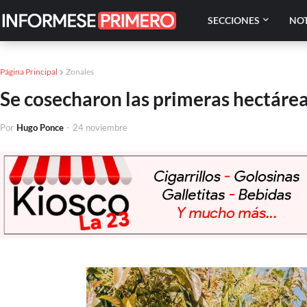
SECCIONES
NOT
Página Principal
Zonales
Se cosecharon las primeras hectárea
Por
Hugo Ponce
-
24 noviembre