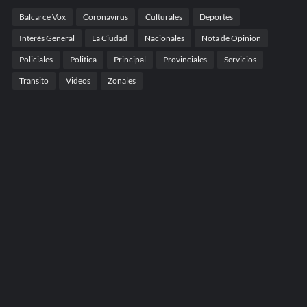
Balcarce Vox
Coronavirus
Culturales
Deportes
Interés General
La Ciudad
Nacionales
Nota de Opinión
Policiales
Politica
Principal
Provinciales
Servicios
Transito
Videos
Zonales