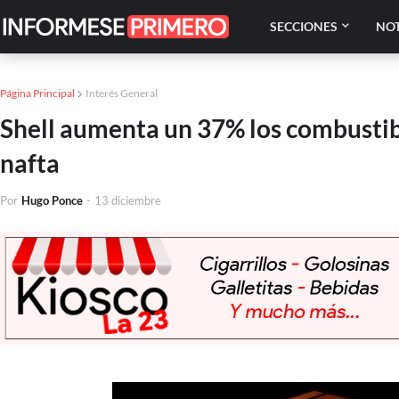
SECCIONES
NOT
Página Principal
Interés General
Shell aumenta un 37% los combustibl
nafta
Por
Hugo Ponce
-
13 diciembre