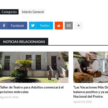
Categorías
Interés General
Facebook
Twitter
NOTICIAS RELACIONADAS
Taller de Teatro para Adultos comenzará el
“Las Vacaciones Más Du
próximo miércoles
balance positivo y ya se
Nacional del Postre
Agosto 05, 2026
Agosto 05, 2026