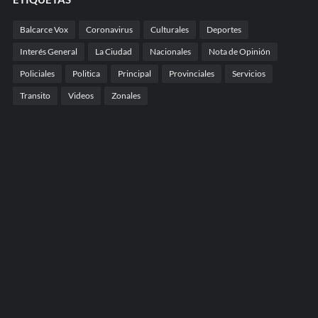
Balcarce Vox
Coronavirus
Culturales
Deportes
Interés General
La Ciudad
Nacionales
Nota de Opinión
Policiales
Politica
Principal
Provinciales
Servicios
Transito
Videos
Zonales