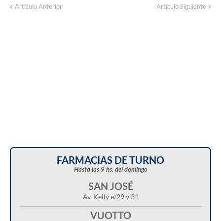
Corte de energía programado para este
Artículo Anterior
Artículo Siguiente
domingo en distintos sectores de Balcarce
FARMACIAS DE TURNO
Hasta las 9 hs. del domingo
SAN JOSÉ
Av. Kelly e/29 y 31
VUOTTO