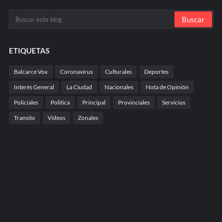
ETIQUETAS
Balcarce Vox
Coronavirus
Culturales
Deportes
Interés General
La Ciudad
Nacionales
Nota de Opinión
Policiales
Politica
Principal
Provinciales
Servicios
Transito
Videos
Zonales