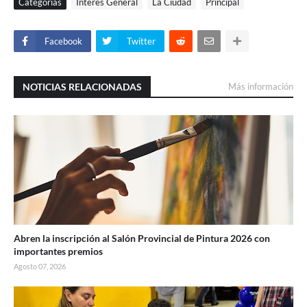
Categorías
Interés General
La Ciudad
Principal
Facebook
Twitter
NOTICIAS RELACIONADAS
Más información
Abren la inscripción al Salón Provincial de Pintura 2026 con
importantes premios
Agosto 07, 2026