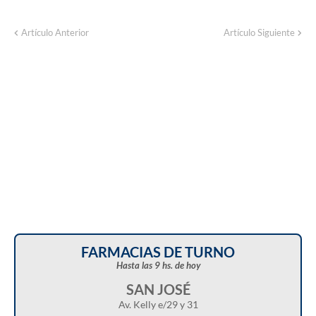
Corte de energía programado para este
Artículo Anterior
Artículo Siguiente
domingo en distintos sectores de Balcarce
FARMACIAS DE TURNO
Hasta las 9 hs. de hoy
SAN JOSÉ
Av. Kelly e/29 y 31