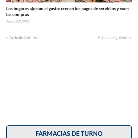
Los hogares ajustan el gasto: crecen los pagos de servicios y caen
las compras
Agosto 02, 2026
Corte de energía programado para este
Artículo Anterior
Artículo Siguiente
domingo en distintos sectores de Balcarce
FARMACIAS DE TURNO