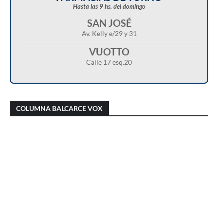
Hasta las 9 hs. del domingo
SAN JOSÉ
Av. Kelly e/29 y 31
VUOTTO
Calle 17 esq.20
Christian Castillo en “Balcarce Vox”:
Javier Menonne en “Balcarce Vox”: reclamó
cuestionó el proyecto de reforma de la Ley de
que se conozca la carga horaria de cada
COLUMNA BALCARCE VOX
Tierras y advirtió sobre una “entrega total”
médico/a municipal
del territorio