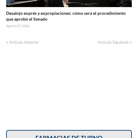
Desalojo exprés y expropiaciones: cómo será el procedimiento
que aprobó el Senado
Agosto 07, 2026
Corte de energía programado para este
Artículo Anterior
Artículo Siguiente
domingo en distintos sectores de Balcarce