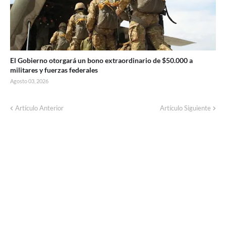
El Gobierno otorgará un bono extraordinario de $50.000 a
militares y fuerzas federales
Agosto 03, 2026
Este martes habrá un corte de luz por
Artículo Anterior
Artículo Siguiente
trabajos en líneas de baja tensión