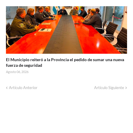
El Municipio reiteró a la Provincia el pedido de sumar una nueva
fuerza de seguridad
Agosto 06, 2026
Corte de energía programado para este
Artículo Anterior
Artículo Siguiente
domingo en distintos sectores de Balcarce