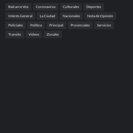
Balcarce Vox
Coronavirus
Culturales
Deportes
Interés General
La Ciudad
Nacionales
Nota de Opinión
Policiales
Politica
Principal
Provinciales
Servicios
Transito
Videos
Zonales