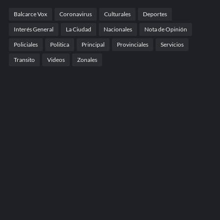
Balcarce Vox
Coronavirus
Culturales
Deportes
Interés General
La Ciudad
Nacionales
Nota de Opinión
Policiales
Politica
Principal
Provinciales
Servicios
Transito
Videos
Zonales