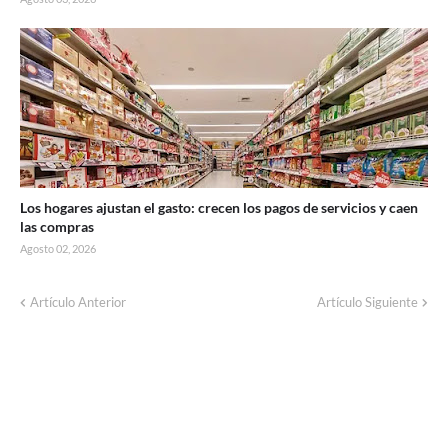
Los hogares ajustan el gasto: crecen los pagos de servicios y caen
las compras
Agosto 02, 2026
Corte de energía programado para este
Artículo Anterior
Artículo Siguiente
domingo en distintos sectores de Balcarce