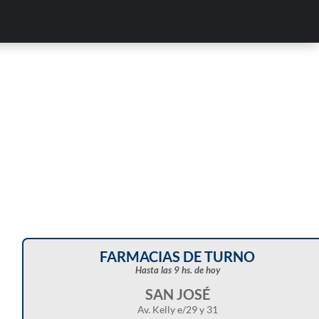
Corte de energía programado para este doming
en distintos sectores de Balcarce
FARMACIAS DE TURNO
Hasta las 9 hs. de hoy
SAN JOSÉ
Av. Kelly e/29 y 31