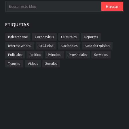
ETIQUETAS
Balcarce Vox
Coronavirus
Culturales
Deportes
Interés General
La Ciudad
Nacionales
Nota de Opinión
Policiales
Politica
Principal
Provinciales
Servicios
Transito
Videos
Zonales