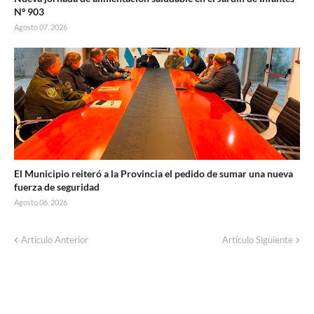
Nº 903
Agosto 07, 2026
El Municipio reiteró a la Provincia el pedido de sumar una nueva
fuerza de seguridad
Agosto 06, 2026
Corte de energía programado para este
Artículo Anterior
Artículo Siguiente
domingo en distintos sectores de Balcarce