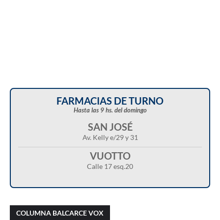
FARMACIAS DE TURNO
Hasta las 9 hs. del domingo
SAN JOSÉ
Av. Kelly e/29 y 31
VUOTTO
Calle 17 esq.20
Christian Castillo en “Balcarce Vox”:
Javier Menonne en “Balcarce Vox”: reclamó
cuestionó el proyecto de reforma de la Ley de
que se conozca la carga horaria de cada
COLUMNA BALCARCE VOX
Tierras y advirtió sobre una “entrega total”