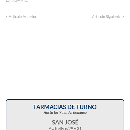
Agosto 02, 2026
Corte de energía programado para este
Artículo Anterior
Artículo Siguiente
domingo en distintos sectores de Balcarce
FARMACIAS DE TURNO
Hasta las 9 hs. del domingo
SAN JOSÉ
Av. Kelly e/29 y 31