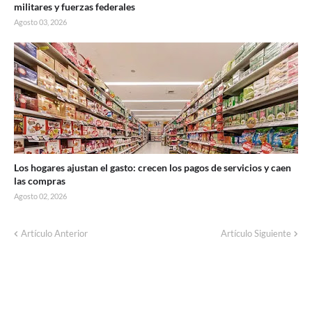
militares y fuerzas federales
Agosto 03, 2026
Los hogares ajustan el gasto: crecen los pagos de servicios y caen
las compras
Agosto 02, 2026
Corte de energía programado para este
Artículo Anterior
Artículo Siguiente
domingo en distintos sectores de Balcarce