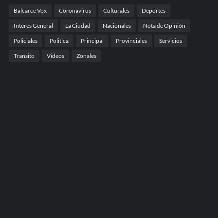
Balcarce Vox
Coronavirus
Culturales
Deportes
Interés General
La Ciudad
Nacionales
Nota de Opinión
Policiales
Politica
Principal
Provinciales
Servicios
Transito
Videos
Zonales