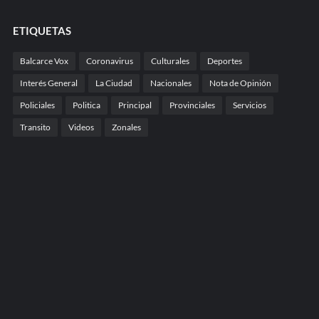
ETIQUETAS
Balcarce Vox
Coronavirus
Culturales
Deportes
Interés General
La Ciudad
Nacionales
Nota de Opinión
Policiales
Politica
Principal
Provinciales
Servicios
Transito
Videos
Zonales