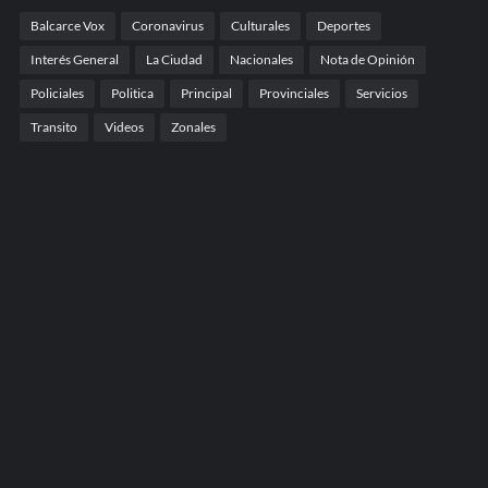
Balcarce Vox
Coronavirus
Culturales
Deportes
Interés General
La Ciudad
Nacionales
Nota de Opinión
Policiales
Politica
Principal
Provinciales
Servicios
Transito
Videos
Zonales