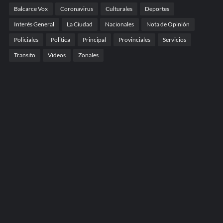
Balcarce Vox
Coronavirus
Culturales
Deportes
Interés General
La Ciudad
Nacionales
Nota de Opinión
Policiales
Politica
Principal
Provinciales
Servicios
Transito
Videos
Zonales