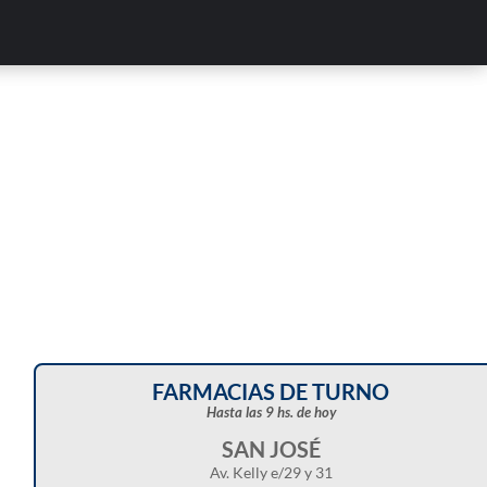
Corte de energía programado para este doming
en distintos sectores de Balcarce
FARMACIAS DE TURNO
Hasta las 9 hs. de hoy
SAN JOSÉ
Av. Kelly e/29 y 31